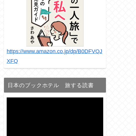
https://www.amazon.co.jp/dp/B0DFVQJ
XFQ
日本のブックホテル 旅する読書
動
画
プ
レ