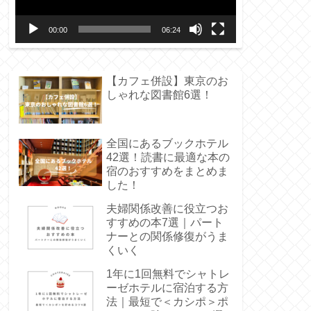
ー
00:00
06:24
ヤ
ー
【カフェ併設】東京のお
しゃれな図書館6選！
全国にあるブックホテル
42選！読書に最適な本の
宿のおすすめをまとめま
した！
夫婦関係改善に役立つお
すすめの本7選｜パート
ナーとの関係修復がうま
くいく
1年に1回無料でシャトレ
ーゼホテルに宿泊する方
法｜最短で＜カシポ＞ポ