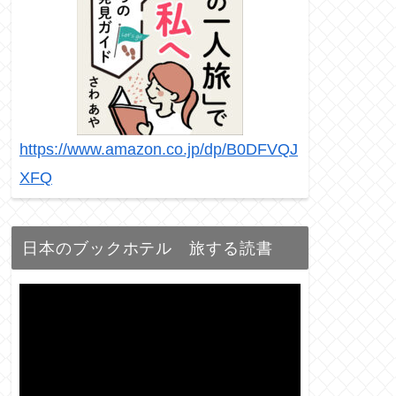
https://www.amazon.co.jp/dp/B0DFVQJ
XFQ
日本のブックホテル 旅する読書
動
画
プ
レ