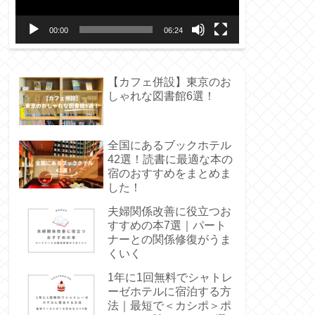
ー
00:00
06:24
ヤ
ー
【カフェ併設】東京のお
しゃれな図書館6選！
全国にあるブックホテル
42選！読書に最適な本の
宿のおすすめをまとめま
した！
夫婦関係改善に役立つお
すすめの本7選｜パート
ナーとの関係修復がうま
くいく
1年に1回無料でシャトレ
ーゼホテルに宿泊する方
法｜最短で＜カシポ＞ポ