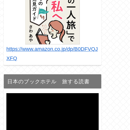
https://www.amazon.co.jp/dp/B0DFVQJ
XFQ
日本のブックホテル 旅する読書
動
画
プ
レ