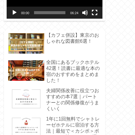
ー
00:00
06:24
ヤ
ー
【カフェ併設】東京のお
しゃれな図書館6選！
全国にあるブックホテル
42選！読書に最適な本の
宿のおすすめをまとめま
した！
夫婦関係改善に役立つお
すすめの本7選｜パート
ナーとの関係修復がうま
くいく
1年に1回無料でシャトレ
ーゼホテルに宿泊する方
法｜最短で＜カシポ＞ポ