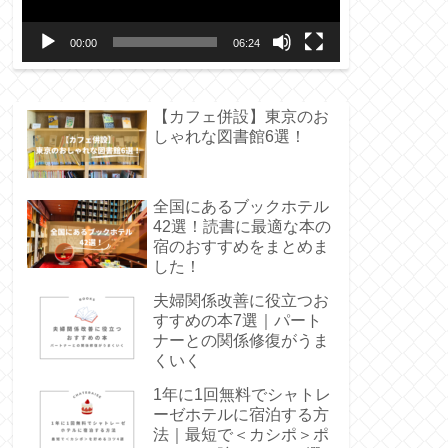
ー
00:00
06:24
ヤ
ー
【カフェ併設】東京のお
しゃれな図書館6選！
全国にあるブックホテル
42選！読書に最適な本の
宿のおすすめをまとめま
した！
夫婦関係改善に役立つお
すすめの本7選｜パート
ナーとの関係修復がうま
くいく
1年に1回無料でシャトレ
ーゼホテルに宿泊する方
法｜最短で＜カシポ＞ポ