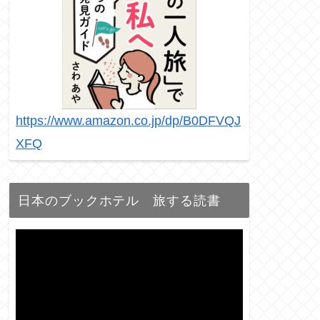
https://www.amazon.co.jp/dp/B0DFVQJ
XFQ
日本のブックホテル 旅する読書
動
画
プ
レ