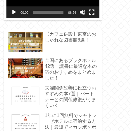
ー
00:00
06:24
ヤ
ー
【カフェ併設】東京のお
しゃれな図書館6選！
全国にあるブックホテル
42選！読書に最適な本の
宿のおすすめをまとめま
した！
夫婦関係改善に役立つお
すすめの本7選｜パート
ナーとの関係修復がうま
くいく
1年に1回無料でシャトレ
ーゼホテルに宿泊する方
法｜最短で＜カシポ＞ポ