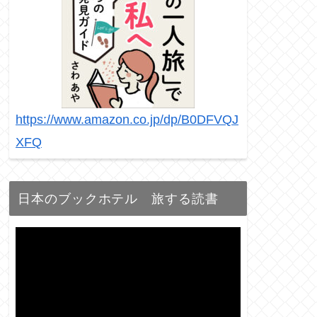
https://www.amazon.co.jp/dp/B0DFVQJ
XFQ
日本のブックホテル 旅する読書
動
画
プ
レ