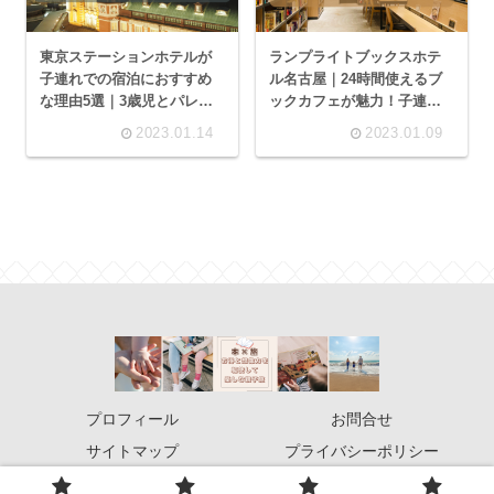
東京ステーションホテルが
ランプライトブックスホテ
子連れでの宿泊におすすめ
ル名古屋｜24時間使えるブ
な理由5選｜3歳児とパレス
ックカフェが魅力！子連れ
サイドスーペリアツインに
宿泊でも楽しめる理由3選
2023.01.14
2023.01.09
泊まった体験記
プロフィール
お問合せ
サイトマップ
プライバシーポリシー
© 2022 旅×本！お得と想像力を駆使して楽しむ親子旅.