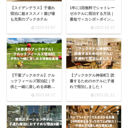
【スイデンテラス】子連れ
1年に1回無料でシャトレー
宿泊に超オススメ！遊び場
ゼホテルに宿泊する方法｜
も充実のブックホテル
最短で＜カシポ＞ポイント
を貯めるコツ4選
2024.03.07
2023.10.22
【千葉ブックホテル】クル
【ブックホテル神保町】読
ックフィールズ宿泊記｜子
書するためのホテルに子連
供と一緒に楽しめる体験型
れで宿泊しました！
農場
2023.08.17
2023.01.21